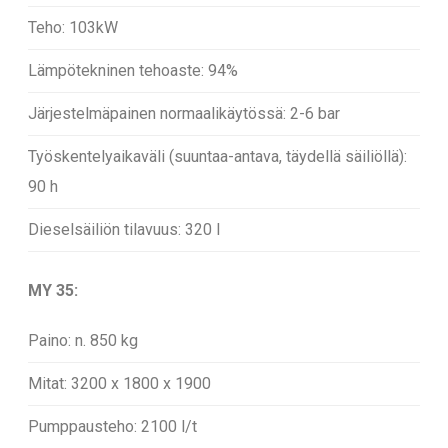
Teho: 103kW
Lämpötekninen tehoaste: 94%
Järjestelmäpainen normaalikäytössä: 2-6 bar
Työskentelyaikaväli (suuntaa-antava, täydellä säiliöllä)
:
90 h
Dieselsäiliön tilavuus
: 320 l
MY 35:
Paino: n. 850 kg
Mitat: 3200 x 1800 x 1900
Pumppausteho: 2100 l/t