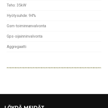
Teho: 35kW
Hyötysuhde: 94%
Gsm-toiminnanvalvonta
Gps-sijainninvalvonta
Aggregaatti
LÖYDÄ MEIDÄT