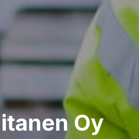
itanen Oy